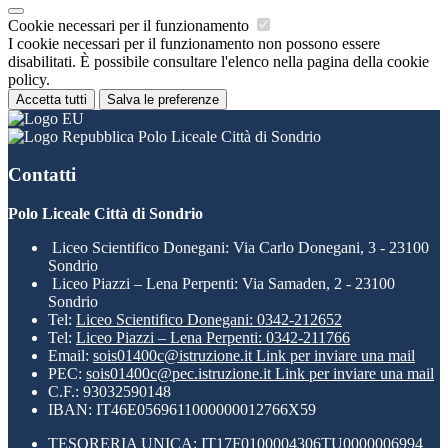
Cookie necessari per il funzionamento
I cookie necessari per il funzionamento non possono essere
disabilitati. È possibile consultare l'elenco nella pagina della cookie
policy.
Accetta tutti
Salva le preferenze
Polo Liceale Città di Sondrio
Contatti
Polo Liceale Città di Sondrio
Liceo Scientifico Donegani: Via Carlo Donegani, 3 - 23100
Sondrio
Liceo Piazzi – Lena Perpenti: Via Samaden, 2 - 23100
Sondrio
Tel:
Liceo Scientifico Donegani: 0342-212652
Tel:
Liceo Piazzi – Lena Perpenti: 0342-211766
Email:
sois01400c@istruzione.it
Link per inviare una mail
PEC:
sois01400c@pec.istruzione.it
Link per inviare una mail
C.F.: 93032590148
IBAN: IT46E0569611000000012766X59
TESORERIA UNICA: IT17F0100004306TU0000006994