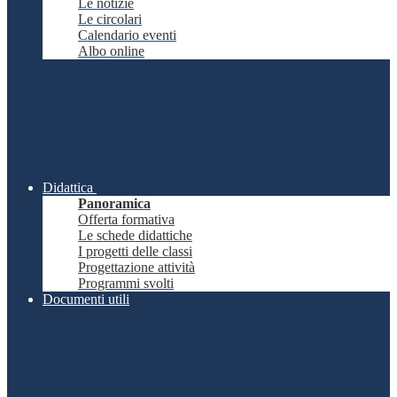
Le notizie
Le circolari
Calendario eventi
Albo online
Didattica
Panoramica
Offerta formativa
Le schede didattiche
I progetti delle classi
Progettazione attività
Programmi svolti
Documenti utili