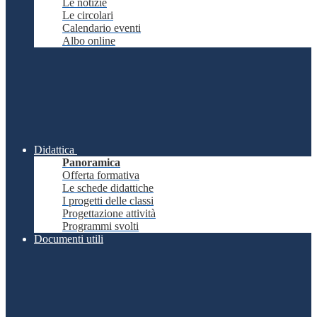
Le notizie
Le circolari
Calendario eventi
Albo online
Didattica
Panoramica
Offerta formativa
Le schede didattiche
I progetti delle classi
Progettazione attività
Programmi svolti
Documenti utili