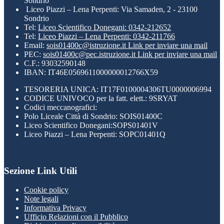
Sondrio
Liceo Piazzi – Lena Perpenti: Via Samaden, 2 - 23100
Sondrio
Tel:
Liceo Scientifico Donegani: 0342-212652
Tel:
Liceo Piazzi – Lena Perpenti: 0342-211766
Email:
sois01400c@istruzione.it
Link per inviare una mail
PEC:
sois01400c@pec.istruzione.it
Link per inviare una mail
C.F.: 93032590148
IBAN: IT46E0569611000000012766X59
TESORERIA UNICA: IT17F0100004306TU0000006994
CODICE UNIVOCO per la fatt. elett.: 9SRYAT
Codici meccanografici:
Polo Liceale Città di Sondrio: SOIS01400C
Liceo Scientifico Donegani:SOPS01401V
Liceo Piazzi – Lena Perpenti: SOPC01401Q
Sezione Link Utili
Cookie policy
Note legali
Informativa Privacy
Ufficio Relazioni con il Pubblico