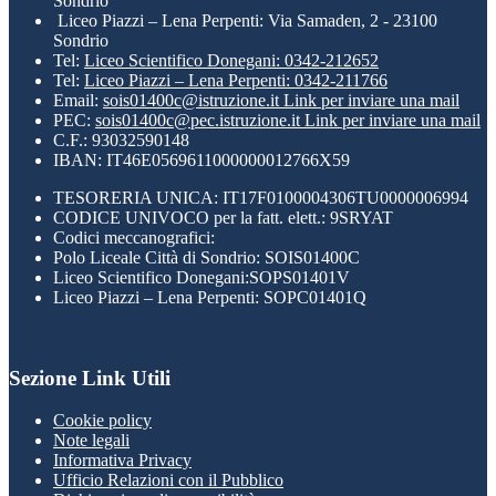
Sondrio
Liceo Piazzi – Lena Perpenti: Via Samaden, 2 - 23100
Sondrio
Tel:
Liceo Scientifico Donegani: 0342-212652
Tel:
Liceo Piazzi – Lena Perpenti: 0342-211766
Email:
sois01400c@istruzione.it
Link per inviare una mail
PEC:
sois01400c@pec.istruzione.it
Link per inviare una mail
C.F.: 93032590148
IBAN: IT46E0569611000000012766X59
TESORERIA UNICA: IT17F0100004306TU0000006994
CODICE UNIVOCO per la fatt. elett.: 9SRYAT
Codici meccanografici:
Polo Liceale Città di Sondrio: SOIS01400C
Liceo Scientifico Donegani:SOPS01401V
Liceo Piazzi – Lena Perpenti: SOPC01401Q
Sezione Link Utili
Cookie policy
Note legali
Informativa Privacy
Ufficio Relazioni con il Pubblico