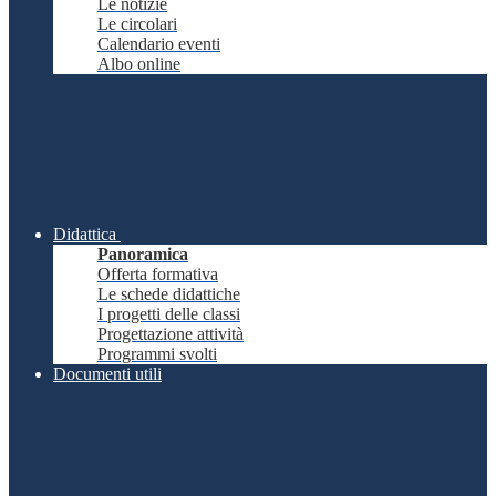
Le notizie
Le circolari
Calendario eventi
Albo online
Didattica
Panoramica
Offerta formativa
Le schede didattiche
I progetti delle classi
Progettazione attività
Programmi svolti
Documenti utili