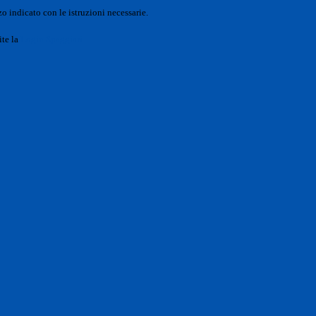
o indicato con le istruzioni necessarie.
ite la
Login Spaggiari