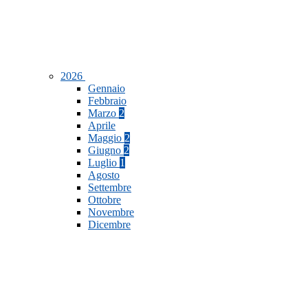
2026
Gennaio
Febbraio
Marzo
2
Aprile
Maggio
2
Giugno
2
Luglio
1
Agosto
Settembre
Ottobre
Novembre
Dicembre