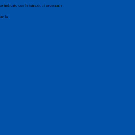
o indicato con le istruzioni necessarie.
ite la
Login Spaggiari