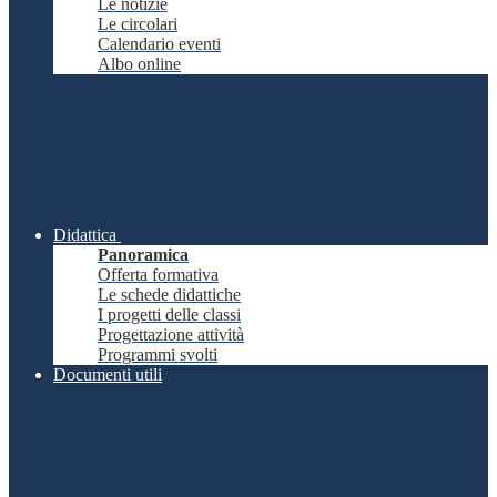
Le notizie
Le circolari
Calendario eventi
Albo online
Didattica
Panoramica
Offerta formativa
Le schede didattiche
I progetti delle classi
Progettazione attività
Programmi svolti
Documenti utili