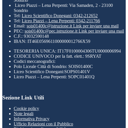
Sondrio
Liceo Piazzi – Lena Perpenti: Via Samaden, 2 - 23100
Sondrio
Tel:
Liceo Scientifico Donegani: 0342-212652
Tel:
Liceo Piazzi – Lena Perpenti: 0342-211766
Email:
sois01400c@istruzione.it
Link per inviare una mail
PEC:
sois01400c@pec.istruzione.it
Link per inviare una mail
C.F.: 93032590148
IBAN: IT46E0569611000000012766X59
TESORERIA UNICA: IT17F0100004306TU0000006994
CODICE UNIVOCO per la fatt. elett.: 9SRYAT
Codici meccanografici:
Polo Liceale Città di Sondrio: SOIS01400C
Liceo Scientifico Donegani:SOPS01401V
Liceo Piazzi – Lena Perpenti: SOPC01401Q
Sezione Link Utili
Cookie policy
Note legali
Informativa Privacy
Ufficio Relazioni con il Pubblico