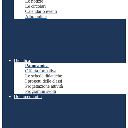
Le notizie
Le circolari
Calendario eventi
Albo online
Didattica
Panoramica
Offerta formativa
Le schede didattiche
I progetti delle classi
Progettazione attività
Programmi svolti
Documenti utili