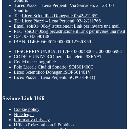
Sondrio
Liceo Piazzi – Lena Perpenti: Via Samaden, 2 - 23100
Sondrio
Tel:
Liceo Scientifico Donegani: 0342-212652
Tel:
Liceo Piazzi – Lena Perpenti: 0342-211766
Email:
sois01400c@istruzione.it
Link per inviare una mail
PEC:
sois01400c@pec.istruzione.it
Link per inviare una mail
C.F.: 93032590148
IBAN: IT46E0569611000000012766X59
TESORERIA UNICA: IT17F0100004306TU0000006994
CODICE UNIVOCO per la fatt. elett.: 9SRYAT
Codici meccanografici:
Polo Liceale Città di Sondrio: SOIS01400C
Liceo Scientifico Donegani:SOPS01401V
Liceo Piazzi – Lena Perpenti: SOPC01401Q
Sezione Link Utili
Cookie policy
Note legali
Informativa Privacy
Ufficio Relazioni con il Pubblico