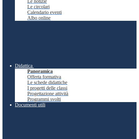
Le notizie
Le circolari
Calendario eventi
Albo online
Didattica
Panoramica
Offerta formativa
Le schede didattiche
I progetti delle classi
Progettazione attività
Programmi svolti
Documenti utili