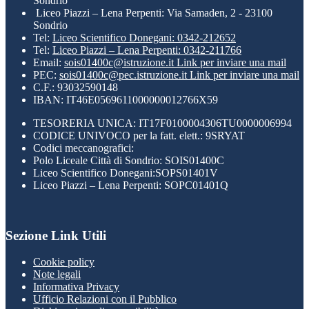
Sondrio
Liceo Piazzi – Lena Perpenti: Via Samaden, 2 - 23100
Sondrio
Tel:
Liceo Scientifico Donegani: 0342-212652
Tel:
Liceo Piazzi – Lena Perpenti: 0342-211766
Email:
sois01400c@istruzione.it
Link per inviare una mail
PEC:
sois01400c@pec.istruzione.it
Link per inviare una mail
C.F.: 93032590148
IBAN: IT46E0569611000000012766X59
TESORERIA UNICA: IT17F0100004306TU0000006994
CODICE UNIVOCO per la fatt. elett.: 9SRYAT
Codici meccanografici:
Polo Liceale Città di Sondrio: SOIS01400C
Liceo Scientifico Donegani:SOPS01401V
Liceo Piazzi – Lena Perpenti: SOPC01401Q
Sezione Link Utili
Cookie policy
Note legali
Informativa Privacy
Ufficio Relazioni con il Pubblico