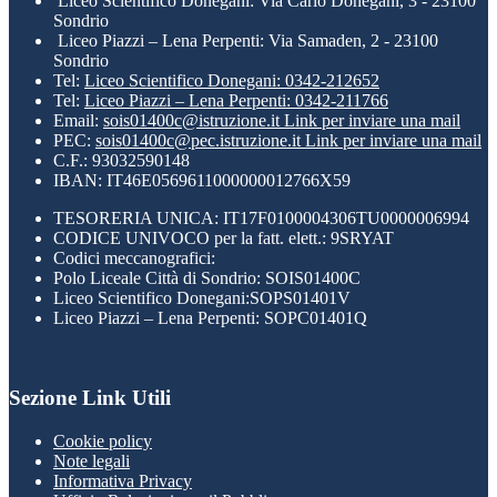
Liceo Scientifico Donegani: Via Carlo Donegani, 3 - 23100
Sondrio
Liceo Piazzi – Lena Perpenti: Via Samaden, 2 - 23100
Sondrio
Tel:
Liceo Scientifico Donegani: 0342-212652
Tel:
Liceo Piazzi – Lena Perpenti: 0342-211766
Email:
sois01400c@istruzione.it
Link per inviare una mail
PEC:
sois01400c@pec.istruzione.it
Link per inviare una mail
C.F.: 93032590148
IBAN: IT46E0569611000000012766X59
TESORERIA UNICA: IT17F0100004306TU0000006994
CODICE UNIVOCO per la fatt. elett.: 9SRYAT
Codici meccanografici:
Polo Liceale Città di Sondrio: SOIS01400C
Liceo Scientifico Donegani:SOPS01401V
Liceo Piazzi – Lena Perpenti: SOPC01401Q
Sezione Link Utili
Cookie policy
Note legali
Informativa Privacy