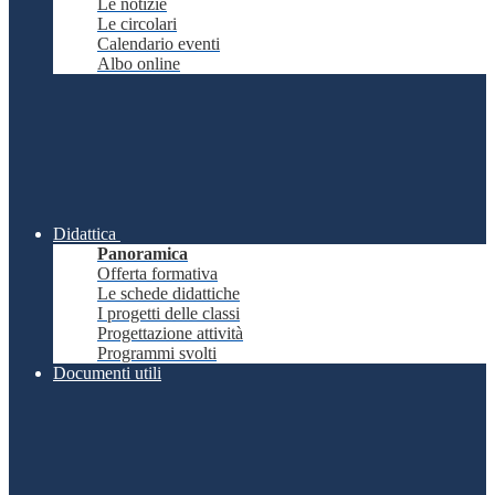
Le notizie
Le circolari
Calendario eventi
Albo online
Didattica
Panoramica
Offerta formativa
Le schede didattiche
I progetti delle classi
Progettazione attività
Programmi svolti
Documenti utili