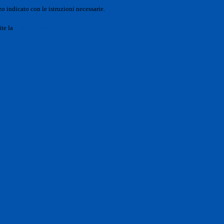
o indicato con le istruzioni necessarie.
ite la
Login Spaggiari