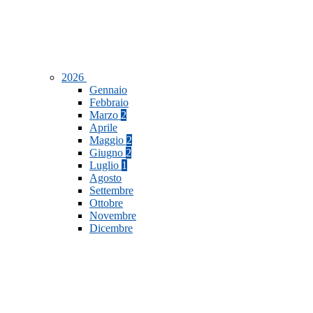
2026
Gennaio
Febbraio
Marzo
2
Aprile
Maggio
2
Giugno
2
Luglio
1
Agosto
Settembre
Ottobre
Novembre
Dicembre