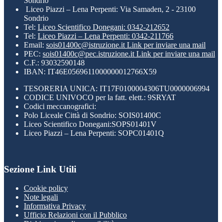
Sondrio
Liceo Piazzi – Lena Perpenti: Via Samaden, 2 - 23100
Sondrio
Tel:
Liceo Scientifico Donegani: 0342-212652
Tel:
Liceo Piazzi – Lena Perpenti: 0342-211766
Email:
sois01400c@istruzione.it
Link per inviare una mail
PEC:
sois01400c@pec.istruzione.it
Link per inviare una mail
C.F.: 93032590148
IBAN: IT46E0569611000000012766X59
TESORERIA UNICA: IT17F0100004306TU0000006994
CODICE UNIVOCO per la fatt. elett.: 9SRYAT
Codici meccanografici:
Polo Liceale Città di Sondrio: SOIS01400C
Liceo Scientifico Donegani:SOPS01401V
Liceo Piazzi – Lena Perpenti: SOPC01401Q
Sezione Link Utili
Cookie policy
Note legali
Informativa Privacy
Ufficio Relazioni con il Pubblico