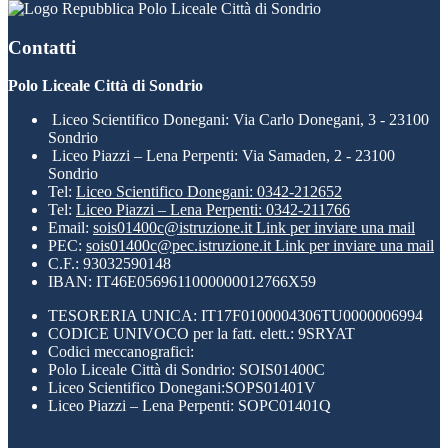
Polo Liceale Città di Sondrio
Contatti
Polo Liceale Città di Sondrio
Liceo Scientifico Donegani: Via Carlo Donegani, 3 - 23100
Sondrio
Liceo Piazzi – Lena Perpenti: Via Samaden, 2 - 23100
Sondrio
Tel:
Liceo Scientifico Donegani: 0342-212652
Tel:
Liceo Piazzi – Lena Perpenti: 0342-211766
Email:
sois01400c@istruzione.it
Link per inviare una mail
PEC:
sois01400c@pec.istruzione.it
Link per inviare una mail
C.F.: 93032590148
IBAN: IT46E0569611000000012766X59
TESORERIA UNICA: IT17F0100004306TU0000006994
CODICE UNIVOCO per la fatt. elett.: 9SRYAT
Codici meccanografici:
Polo Liceale Città di Sondrio: SOIS01400C
Liceo Scientifico Donegani:SOPS01401V
Liceo Piazzi – Lena Perpenti: SOPC01401Q