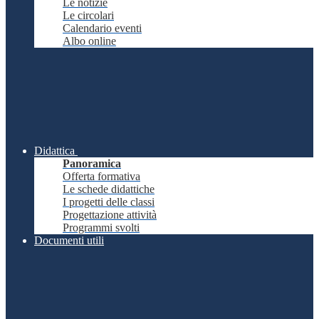
Le notizie
Le circolari
Calendario eventi
Albo online
Didattica
Panoramica
Offerta formativa
Le schede didattiche
I progetti delle classi
Progettazione attività
Programmi svolti
Documenti utili