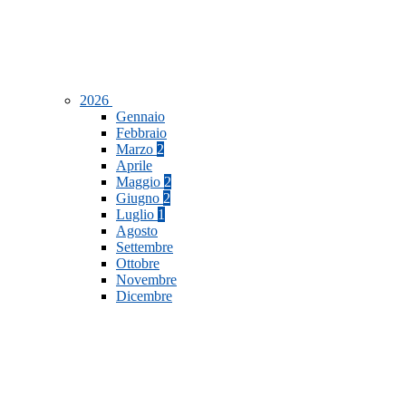
2026
Gennaio
Febbraio
Marzo
2
Aprile
Maggio
2
Giugno
2
Luglio
1
Agosto
Settembre
Ottobre
Novembre
Dicembre