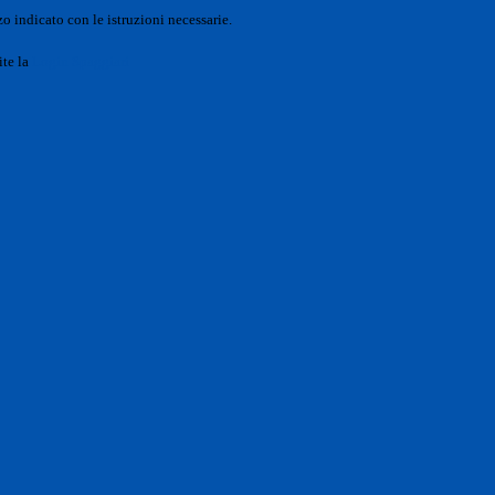
o indicato con le istruzioni necessarie.
ite la
Login Spaggiari