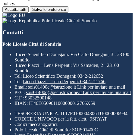
policy.
Accetta tutti
Salva le preferenze
Polo Liceale Città di Sondrio
Contatti
Polo Liceale Città di Sondrio
Liceo Scientifico Donegani: Via Carlo Donegani, 3 - 23100
Sondrio
Liceo Piazzi – Lena Perpenti: Via Samaden, 2 - 23100
Sondrio
Tel:
Liceo Scientifico Donegani: 0342-212652
Tel:
Liceo Piazzi – Lena Perpenti: 0342-211766
Email:
sois01400c@istruzione.it
Link per inviare una mail
PEC:
sois01400c@pec.istruzione.it
Link per inviare una mail
C.F.: 93032590148
IBAN: IT46E0569611000000012766X59
TESORERIA UNICA: IT17F0100004306TU0000006994
CODICE UNIVOCO per la fatt. elett.: 9SRYAT
Codici meccanografici:
Polo Liceale Città di Sondrio: SOIS01400C