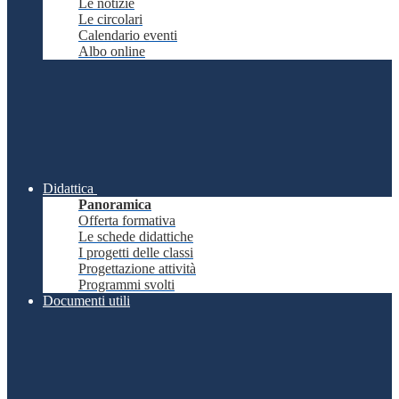
Le notizie
Le circolari
Calendario eventi
Albo online
Didattica
Panoramica
Offerta formativa
Le schede didattiche
I progetti delle classi
Progettazione attività
Programmi svolti
Documenti utili