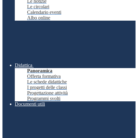
Le notizie
Le circolari
Calendario eventi
Albo online
Didattica
Panoramica
Offerta formativa
Le schede didattiche
I progetti delle classi
Progettazione attività
Programmi svolti
Documenti utili