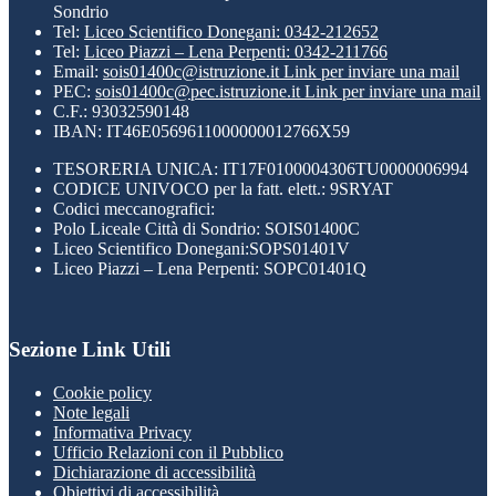
Sondrio
Tel:
Liceo Scientifico Donegani: 0342-212652
Tel:
Liceo Piazzi – Lena Perpenti: 0342-211766
Email:
sois01400c@istruzione.it
Link per inviare una mail
PEC:
sois01400c@pec.istruzione.it
Link per inviare una mail
C.F.: 93032590148
IBAN: IT46E0569611000000012766X59
TESORERIA UNICA: IT17F0100004306TU0000006994
CODICE UNIVOCO per la fatt. elett.: 9SRYAT
Codici meccanografici:
Polo Liceale Città di Sondrio: SOIS01400C
Liceo Scientifico Donegani:SOPS01401V
Liceo Piazzi – Lena Perpenti: SOPC01401Q
Sezione Link Utili
Cookie policy
Note legali
Informativa Privacy
Ufficio Relazioni con il Pubblico
Dichiarazione di accessibilità
Obiettivi di accessibilità