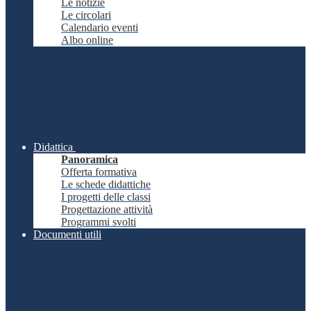
Le notizie
Le circolari
Calendario eventi
Albo online
Didattica
Panoramica
Offerta formativa
Le schede didattiche
I progetti delle classi
Progettazione attività
Programmi svolti
Documenti utili