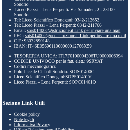
Sondrio
Liceo Piazzi – Lena Perpenti: Via Samaden, 2 - 23100
Sondrio
Tel:
Liceo Scientifico Donegani: 0342-212652
Tel:
Liceo Piazzi – Lena Perpenti: 0342-211766
Email:
sois01400c@istruzione.it
Link per inviare una mail
PEC:
sois01400c@pec.istruzione.it
Link per inviare una mail
C.F.: 93032590148
IBAN: IT46E0569611000000012766X59
TESORERIA UNICA: IT17F0100004306TU0000006994
CODICE UNIVOCO per la fatt. elett.: 9SRYAT
Codici meccanografici:
Polo Liceale Città di Sondrio: SOIS01400C
Liceo Scientifico Donegani:SOPS01401V
Liceo Piazzi – Lena Perpenti: SOPC01401Q
Sezione Link Utili
Cookie policy
Note legali
Informativa Privacy
Ufficio Relazioni con il Pubblico