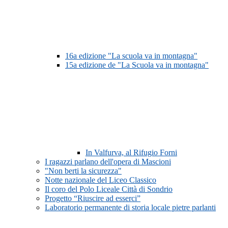
16a edizione "La scuola va in montagna"
15a edizione de "La Scuola va in montagna"
In Valfurva, al Rifugio Forni
I ragazzi parlano dell'opera di Mascioni
"Non berti la sicurezza"
Notte nazionale del Liceo Classico
Il coro del Polo Liceale Città di Sondrio
Progetto “Riuscire ad esserci”
Laboratorio permanente di storia locale pietre parlanti