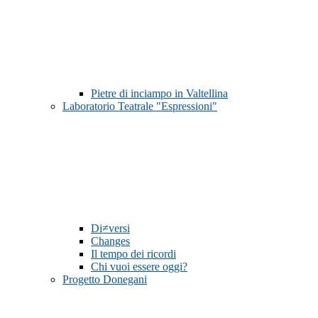
Pietre di inciampo in Valtellina
Laboratorio Teatrale "Espressioni"
Di≠versi
Changes
Il tempo dei ricordi
Chi vuoi essere oggi?
Progetto Donegani