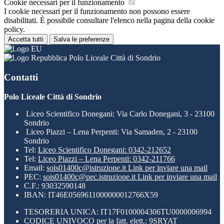
Cookie necessari per il funzionamento
I cookie necessari per il funzionamento non possono essere
disabilitati. È possibile consultare l'elenco nella pagina della cookie
policy.
Accetta tutti
Salva le preferenze
Polo Liceale Città di Sondrio
Contatti
Polo Liceale Città di Sondrio
Liceo Scientifico Donegani: Via Carlo Donegani, 3 - 23100
Sondrio
Liceo Piazzi – Lena Perpenti: Via Samaden, 2 - 23100
Sondrio
Tel:
Liceo Scientifico Donegani: 0342-212652
Tel:
Liceo Piazzi – Lena Perpenti: 0342-211766
Email:
sois01400c@istruzione.it
Link per inviare una mail
PEC:
sois01400c@pec.istruzione.it
Link per inviare una mail
C.F.: 93032590148
IBAN: IT46E0569611000000012766X59
TESORERIA UNICA: IT17F0100004306TU0000006994
CODICE UNIVOCO per la fatt. elett.: 9SRYAT