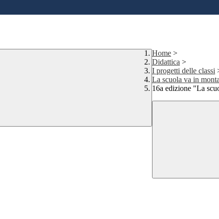
Home
>
Didattica
>
I progetti delle classi
La scuola va in mont
16a edizione "La scu