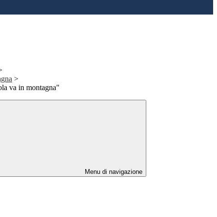
>
agna
>
ola va in montagna"
Menu di navigazione