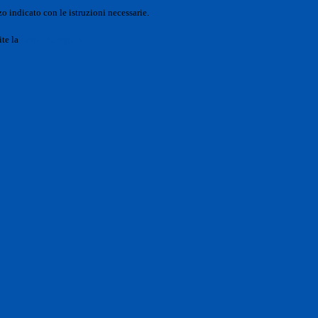
o indicato con le istruzioni necessarie.
ite la
Login Spaggiari