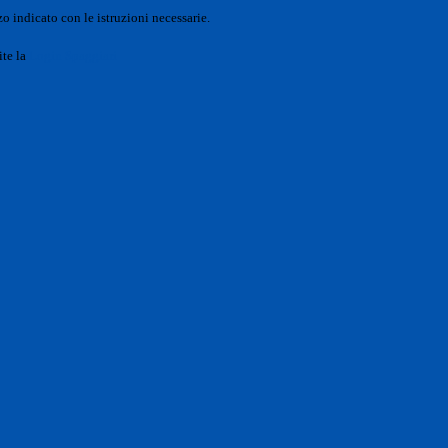
o indicato con le istruzioni necessarie.
ite la
Login Spaggiari