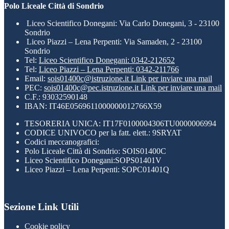
Polo Liceale Città di Sondrio
Liceo Scientifico Donegani: Via Carlo Donegani, 3 - 23100
Sondrio
Liceo Piazzi – Lena Perpenti: Via Samaden, 2 - 23100
Sondrio
Tel:
Liceo Scientifico Donegani: 0342-212652
Tel:
Liceo Piazzi – Lena Perpenti: 0342-211766
Email:
sois01400c@istruzione.it
Link per inviare una mail
PEC:
sois01400c@pec.istruzione.it
Link per inviare una mail
C.F.: 93032590148
IBAN: IT46E0569611000000012766X59
TESORERIA UNICA: IT17F0100004306TU0000006994
CODICE UNIVOCO per la fatt. elett.: 9SRYAT
Codici meccanografici:
Polo Liceale Città di Sondrio: SOIS01400C
Liceo Scientifico Donegani:SOPS01401V
Liceo Piazzi – Lena Perpenti: SOPC01401Q
Sezione Link Utili
Cookie policy