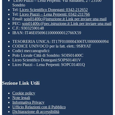
Liceo Piazzi – Lena Perpenti: Via Samaden, 2 - 23100
Sondrio
Tel:
Liceo Scientifico Donegani: 0342-212652
Tel:
Liceo Piazzi – Lena Perpenti: 0342-211766
Email:
sois01400c@istruzione.it
Link per inviare una mail
PEC:
sois01400c@pec.istruzione.it
Link per inviare una mail
C.F.: 93032590148
IBAN: IT46E0569611000000012766X59
TESORERIA UNICA: IT17F0100004306TU0000006994
CODICE UNIVOCO per la fatt. elett.: 9SRYAT
Codici meccanografici:
Polo Liceale Città di Sondrio: SOIS01400C
Liceo Scientifico Donegani:SOPS01401V
Liceo Piazzi – Lena Perpenti: SOPC01401Q
Sezione Link Utili
Cookie policy
Note legali
Informativa Privacy
Ufficio Relazioni con il Pubblico
Dichiarazione di accessibilità