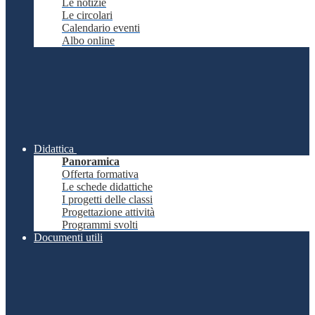
Le notizie
Le circolari
Calendario eventi
Albo online
Didattica
Panoramica
Offerta formativa
Le schede didattiche
I progetti delle classi
Progettazione attività
Programmi svolti
Documenti utili