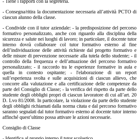
- Tiene i rapporti con la segreteria.
- Consegna/ritira la documentazione necessaria all’attività PCTO di
ciascun alunno della classe.
- Condivide con il tutor aziendale: - la predisposizione del percorso
formativo personalizzato, anche con riguardo alla disciplina della
sicurezza e salute nei luoghi di lavoro; in particolare, il docente tutor
interno dovrà collaborare col tutor formativo esterno al fine
dell’individuazione delle attività richieste dal progetto formativo e
delle misure di prevenzione necessarie alla tutela dello studente; - il
controllo della frequenza e dell’attuazione del percorso formativo
personalizzato; - il raccordo tra le esperienze formative in aula e
quella in contesto ospitante; - l'elaborazione di un report
sull’esperienza svolta e sulle acquisizioni di ciascun allievo, che
concorre alla valutazione e alla certificazione delle competenze da
parte del Consiglio di Classe; - la verifica del rispetto da parte dello
studente degli obblighi propri di ciascun lavoratore di cui all’art. 20
D. Lvo 81/2008. In particolare, la violazione da parte dello studente
degli obblighi richiamati dalla norma citata e dal percorso formativo
saranno segnalati dal tutor formativo esterno al docente tutor interno
affinché quest’ultimo possa attivare le azioni necessarie.
Consiglio di Classe
- Identifica al proprio interno il tutor scolastico.