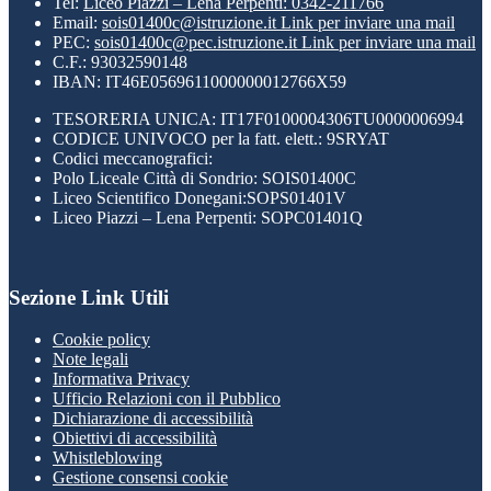
Tel:
Liceo Piazzi – Lena Perpenti: 0342-211766
Email:
sois01400c@istruzione.it
Link per inviare una mail
PEC:
sois01400c@pec.istruzione.it
Link per inviare una mail
C.F.: 93032590148
IBAN: IT46E0569611000000012766X59
TESORERIA UNICA: IT17F0100004306TU0000006994
CODICE UNIVOCO per la fatt. elett.: 9SRYAT
Codici meccanografici:
Polo Liceale Città di Sondrio: SOIS01400C
Liceo Scientifico Donegani:SOPS01401V
Liceo Piazzi – Lena Perpenti: SOPC01401Q
Sezione Link Utili
Cookie policy
Note legali
Informativa Privacy
Ufficio Relazioni con il Pubblico
Dichiarazione di accessibilità
Obiettivi di accessibilità
Whistleblowing
Gestione consensi cookie