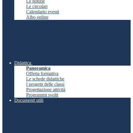
Le notizie
Le circolari
Calendario eventi
Albo online
Didattica
Panoramica
Offerta formativa
Le schede didattiche
I progetti delle classi
Progettazione attività
Programmi svolti
Documenti utili