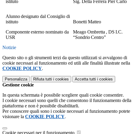
istituto
Sig. Della Ferrera
Pier Carlo
Alunno
designato
dal
Consiglio
di
istituto
Bonetti Matteo
Componente
esterno
nominato
da
Meago Ombretta
,
DS
I.C.
USR
“Sondrio
Centro”
Notizie
Questo sito o gli strumenti terzi da questo utilizzati si avvalgono di
cookie necessari al funzionamento ed utili alle finalità illustrate nella
COOKIE POLICY
.
Personalizza
Rifiuta tutti
i cookies
Accetta tutti
i cookies
Gestione cookie
In questa schermata è possibile scegliere quali cookie consentire.
I cookie necessari sono quelli che consentono il funzionamento della
piattaforma e non è possibile disabilitarli.
Per conoscere quali sono i cookie necessari al funzionamento potete
visionare la
COOKIE POLICY
.
Cookie necessari per il funzionamento