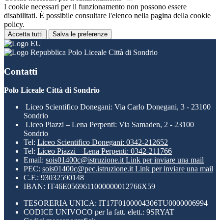
I cookie necessari per il funzionamento non possono essere
disabilitati. È possibile consultare l'elenco nella pagina della cookie
policy.
Accetta tutti
Salva le preferenze
Polo Liceale Città di Sondrio
Contatti
Polo Liceale Città di Sondrio
Liceo Scientifico Donegani: Via Carlo Donegani, 3 - 23100
Sondrio
Liceo Piazzi – Lena Perpenti: Via Samaden, 2 - 23100
Sondrio
Tel:
Liceo Scientifico Donegani: 0342-212652
Tel:
Liceo Piazzi – Lena Perpenti: 0342-211766
Email:
sois01400c@istruzione.it
Link per inviare una mail
PEC:
sois01400c@pec.istruzione.it
Link per inviare una mail
C.F.: 93032590148
IBAN: IT46E0569611000000012766X59
TESORERIA UNICA: IT17F0100004306TU0000006994
CODICE UNIVOCO per la fatt. elett.: 9SRYAT