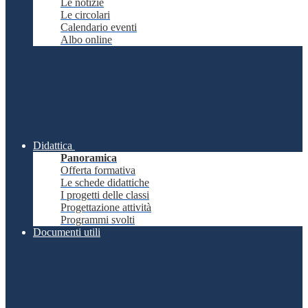
Le notizie
Le circolari
Calendario eventi
Albo online
Didattica
Panoramica
Offerta formativa
Le schede didattiche
I progetti delle classi
Progettazione attività
Programmi svolti
Documenti utili