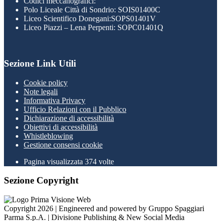
Codici meccanografici:
Polo Liceale Città di Sondrio: SOIS01400C
Liceo Scientifico Donegani:SOPS01401V
Liceo Piazzi – Lena Perpenti: SOPC01401Q
Sezione Link Utili
Cookie policy
Note legali
Informativa Privacy
Ufficio Relazioni con il Pubblico
Dichiarazione di accessibilità
Obiettivi di accessibilità
Whistleblowing
Gestione consensi cookie
Pagina visualizzata
374
volte
Sezione Copyright
Copyright 2026 | Engineered and powered by Gruppo Spaggiari
Parma S.p.A. | Divisione Publishing & New Social Media