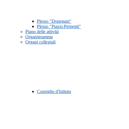
Plesso "Donegani"
Plesso "Piazzi-Perpenti"
Piano delle attività
Organigramma
Organi collegiali
Consiglio d'Istituto