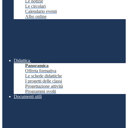
Le notizie
Le circolari
Calendario eventi
Albo online
Didattica
Panoramica
Offerta formativa
Le schede didattiche
I progetti delle classi
Progettazione attività
Programmi svolti
Documenti utili