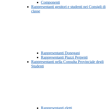
Componenti
Rappresentanti genitori e studenti nei Consigli di
classe
Rappresentanti Donegani
Rappresentanti Piazzi Perpenti
Rappresentanti nella Consulta Provinciale degli
Studenti
Rappresentanti eletti