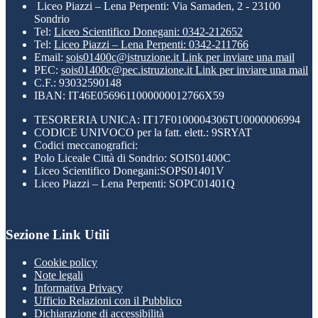
Liceo Piazzi – Lena Perpenti: Via Samaden, 2 - 23100
Sondrio
Tel:
Liceo Scientifico Donegani: 0342-212652
Tel:
Liceo Piazzi – Lena Perpenti: 0342-211766
Email:
sois01400c@istruzione.it
Link per inviare una mail
PEC:
sois01400c@pec.istruzione.it
Link per inviare una mail
C.F.: 93032590148
IBAN: IT46E0569611000000012766X59
TESORERIA UNICA: IT17F0100004306TU0000006994
CODICE UNIVOCO per la fatt. elett.: 9SRYAT
Codici meccanografici:
Polo Liceale Città di Sondrio: SOIS01400C
Liceo Scientifico Donegani:SOPS01401V
Liceo Piazzi – Lena Perpenti: SOPC01401Q
Sezione Link Utili
Cookie policy
Note legali
Informativa Privacy
Ufficio Relazioni con il Pubblico
Dichiarazione di accessibilità