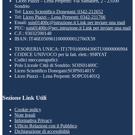
Liceo Piazzi – Lena Perpenti: Via Samaden, 2 - 23100
Sondrio
Tel:
Liceo Scientifico Donegani: 0342-212652
Tel:
Liceo Piazzi – Lena Perpenti: 0342-211766
Email:
sois01400c@istruzione.it
Link per inviare una mail
PEC:
sois01400c@pec.istruzione.it
Link per inviare una mail
C.F.: 93032590148
IBAN: IT46E0569611000000012766X59
TESORERIA UNICA: IT17F0100004306TU0000006994
CODICE UNIVOCO per la fatt. elett.: 9SRYAT
Codici meccanografici:
Polo Liceale Città di Sondrio: SOIS01400C
Liceo Scientifico Donegani:SOPS01401V
Liceo Piazzi – Lena Perpenti: SOPC01401Q
Sezione Link Utili
Cookie policy
Note legali
Informativa Privacy
Ufficio Relazioni con il Pubblico
Dichiarazione di accessibilità