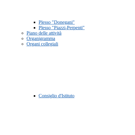
Plesso "Donegani"
Plesso "Piazzi-Perpenti"
Piano delle attività
Organigramma
Organi collegiali
Consiglio d'Istituto