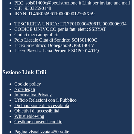
PEC:
sois01400c@pec.istruzione.it
Link per inviare una mail
C.F.: 93032590148
IBAN: IT46E0569611000000012766X59
TESORERIA UNICA: IT17F0100004306TU0000006994
CODICE UNIVOCO per la fatt. elett.: 9SRYAT
Codici meccanografici:
Polo Liceale Città di Sondrio: SOIS01400C
Liceo Scientifico Donegani:SOPS01401V
Liceo Piazzi – Lena Perpenti: SOPC01401Q
Sezione Link Utili
Cookie policy
Note legali
Informativa Privacy
Ufficio Relazioni con il Pubblico
Dichiarazione di accessibilità
Obiettivi di accessibilità
Whistleblowing
Gestione consensi cookie
Pagina visualizzata
450
volte