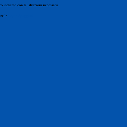
o indicato con le istruzioni necessarie.
ite la
Login Spaggiari