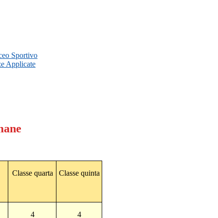
iceo Sportivo
ze Applicate
Umane
Classe quarta
Classe quinta
4
4