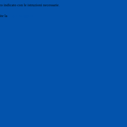
o indicato con le istruzioni necessarie.
ite la
Login Spaggiari