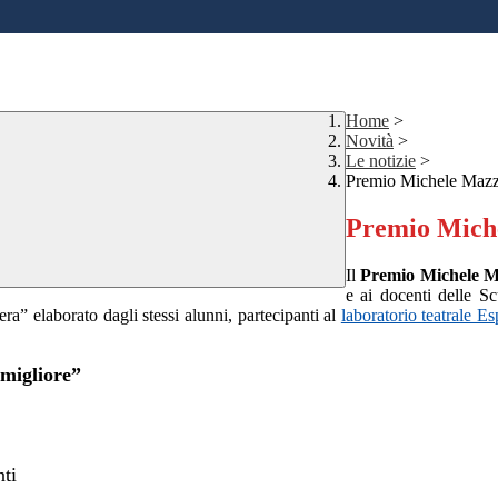
Home
>
Novità
>
Le notizie
>
Premio Michele Mazz
Premio Mich
Il
Premio Michele M
e ai docenti delle Sc
a” elaborato dagli stessi alunni, partecipanti al
laboratorio teatrale Es
 migliore”
nti