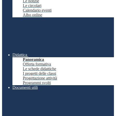
Le notizie
Le circolari
Calendario eventi
Albo online
Didattica
Panoramica
Offerta formativa
Le schede didattiche
I progetti delle classi
Progettazione attività
Programmi svolti
Documenti utili