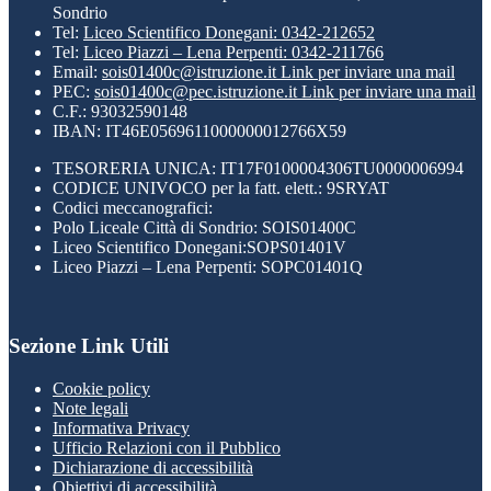
Sondrio
Tel:
Liceo Scientifico Donegani: 0342-212652
Tel:
Liceo Piazzi – Lena Perpenti: 0342-211766
Email:
sois01400c@istruzione.it
Link per inviare una mail
PEC:
sois01400c@pec.istruzione.it
Link per inviare una mail
C.F.: 93032590148
IBAN: IT46E0569611000000012766X59
TESORERIA UNICA: IT17F0100004306TU0000006994
CODICE UNIVOCO per la fatt. elett.: 9SRYAT
Codici meccanografici:
Polo Liceale Città di Sondrio: SOIS01400C
Liceo Scientifico Donegani:SOPS01401V
Liceo Piazzi – Lena Perpenti: SOPC01401Q
Sezione Link Utili
Cookie policy
Note legali
Informativa Privacy
Ufficio Relazioni con il Pubblico
Dichiarazione di accessibilità
Obiettivi di accessibilità