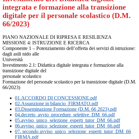
integrata e formazione alla transizione
digitale per il personale scolastico (D.M.
66/2023)
PIANO NAZIONALE DI RIPRESA E RESILIENZA
MISSIONE 4: ISTRUZIONE E RICERCA
Componente 1 – Potenziamento dell’offerta dei servizi di istruzione:
dagli asili nido alle
Università
Investimento 2.1: Didattica digitale integrata e formazione alla
transizione digitale del
personale scolastico
Formazione del personale scolastico per la transizione digitale (D.M.
66/2023)
01.ACCORDO DI CONCESSIONE.pdf
02.Assunzione in bilancio_FIRMATO.pdf
03.Disseminazione Formazione (D.M. 66 2023).pdf
04.decreto_avvio_procedure_selettive_DM_66.pdf
05.avviso_unico_selezione_esperti_tutor_DM_66.pdf
06.avviso_unico_selezione_esperti_tutor_DM_66.pdf
07. secondo avviso_unico_selezione_esperti_tutor_DM_66
FIRMA.pdf