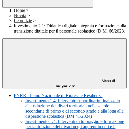
Home
>
Novità
>
Le notizie
>
Investimento 2.1: Didattica digitale integrata e formazione alla
transizione digitale per il personale scolastico (D.M. 66/2023)
Menu di
navigazione
PNRR - Piano Nazionale di Ripresa e Resilienza
Investimento 1.4: Intervento straordinario finalizzato
alla riduzione dei divari territoriali nelle scuole
secondarie di primo e di secondo grado e alla lotta alla
dispersione scolastica (DM 41/2024)
Investimento 1.4: Interventi di tutoraggio e formazione
per la riduzione dei divari negli apprendimenti e il