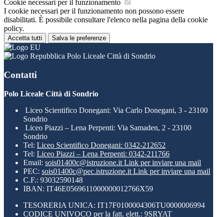
Cookie necessari per il funzionamento
I cookie necessari per il funzionamento non possono essere
disabilitati. È possibile consultare l'elenco nella pagina della cookie
policy.
Accetta tutti
Salva le preferenze
Polo Liceale Città di Sondrio
Contatti
Polo Liceale Città di Sondrio
Liceo Scientifico Donegani: Via Carlo Donegani, 3 - 23100
Sondrio
Liceo Piazzi – Lena Perpenti: Via Samaden, 2 - 23100
Sondrio
Tel:
Liceo Scientifico Donegani: 0342-212652
Tel:
Liceo Piazzi – Lena Perpenti: 0342-211766
Email:
sois01400c@istruzione.it
Link per inviare una mail
PEC:
sois01400c@pec.istruzione.it
Link per inviare una mail
C.F.: 93032590148
IBAN: IT46E0569611000000012766X59
TESORERIA UNICA: IT17F0100004306TU0000006994
CODICE UNIVOCO per la fatt. elett.: 9SRYAT