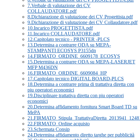
7.Verbale di valutazione dei CV
COLLAUDATORE.pdf
8.Dichiarazione di valutazione dei CV Progettista.pdf
9.Dichiarazione di valutazione dei CV Collaudatore.pdf
10.Incarico PROGETTISTA.pdf
11.Incarico COLLAUDATORE.pdf
12.Capitolato tecnico - PRINTER -PLCS
13.Determina a contrarre ODA su MEPA-
STAMPANTI ECOSYS P3155dn
14.FIRMATO_ORDINE_6609178_ECOSYS
15.Determina a contrarre ODA su MEPA-LASERJET
MFP M436DN
16.FIRMATO_ORDINE_6609084_HP
17.Capitolato tecnico DIGITAL BOARD-PLCS
18.Determina a contrarre prima di trattativa diretta con
piu operatori economici
19.Disciplinare trattativa diretta con piu operatori
economici
20.Determina affidamento fornitura Smart Board TD su
MePA
21.FIRMATO_Stipula_TrattativaDiretta_2013941_1248
22.FIRMATO_Ordine acquisto
23.Schermata Consip
24.Determina affidamento diretto targhe per pubblicità