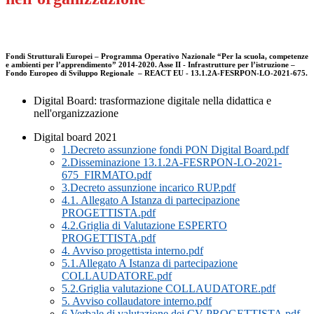
Fondi Strutturali Europei – Programma Operativo Nazionale “Per la scuola, competenze
e ambienti per l’apprendimento” 2014-2020. Asse II - Infrastrutture per l’istruzione –
Fondo Europeo di Sviluppo Regionale – REACT EU - 13.1.2A-FESRPON-LO-2021-675.
Digital Board: trasformazione digitale nella didattica e
nell'organizzazione
Digital board 2021
1.Decreto assunzione fondi PON Digital Board.pdf
2.Disseminazione 13.1.2A-FESRPON-LO-2021-
675_FIRMATO.pdf
3.Decreto assunzione incarico RUP.pdf
4.1. Allegato A Istanza di partecipazione
PROGETTISTA.pdf
4.2.Griglia di Valutazione ESPERTO
PROGETTISTA.pdf
4. Avviso progettista interno.pdf
5.1.Allegato A Istanza di partecipazione
COLLAUDATORE.pdf
5.2.Griglia valutazione COLLAUDATORE.pdf
5. Avviso collaudatore interno.pdf
6.Verbale di valutazione dei CV PROGETTISTA.pdf