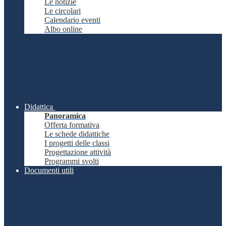
Le notizie
Le circolari
Calendario eventi
Albo online
Didattica
Panoramica
Offerta formativa
Le schede didattiche
I progetti delle classi
Progettazione attività
Programmi svolti
Documenti utili