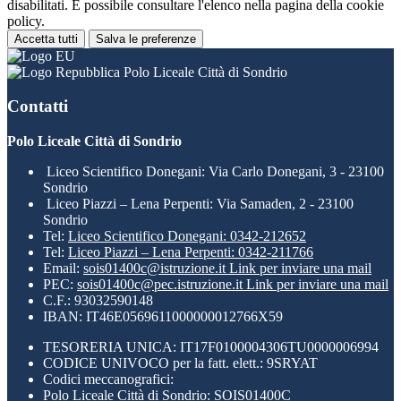
disabilitati. È possibile consultare l'elenco nella pagina della cookie
policy.
Accetta tutti
Salva le preferenze
Polo Liceale Città di Sondrio
Contatti
Polo Liceale Città di Sondrio
Liceo Scientifico Donegani: Via Carlo Donegani, 3 - 23100
Sondrio
Liceo Piazzi – Lena Perpenti: Via Samaden, 2 - 23100
Sondrio
Tel:
Liceo Scientifico Donegani: 0342-212652
Tel:
Liceo Piazzi – Lena Perpenti: 0342-211766
Email:
sois01400c@istruzione.it
Link per inviare una mail
PEC:
sois01400c@pec.istruzione.it
Link per inviare una mail
C.F.: 93032590148
IBAN: IT46E0569611000000012766X59
TESORERIA UNICA: IT17F0100004306TU0000006994
CODICE UNIVOCO per la fatt. elett.: 9SRYAT
Codici meccanografici:
Polo Liceale Città di Sondrio: SOIS01400C