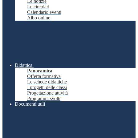
Le notizie
Le circolari
Calendario eventi
Albo online
Didattica
Panoramica
Offerta formativa
Le schede didattiche
I progetti delle classi
Progettazione attività
Programmi svolti
Documenti utili