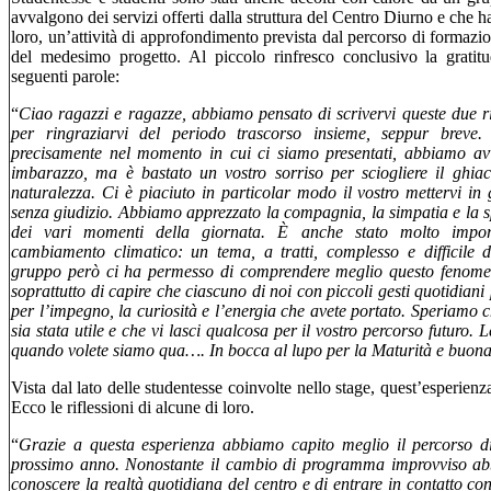
avvalgono dei servizi offerti dalla struttura del Centro Diurno e che 
loro, un’attività di approfondimento prevista dal percorso di formazi
del medesimo progetto. Al piccolo rinfresco conclusivo la gratitu
seguenti parole:
“
Ciao ragazzi e ragazze, abbiamo pensato di scrivervi queste due r
per ringraziarvi del periodo trascorso insieme, seppur breve. A
precisamente nel momento in cui ci siamo presentati, abbiamo avv
imbarazzo, ma è bastato un vostro sorriso per sciogliere il ghiac
naturalezza. Ci è piaciuto in particolar modo il vostro mettervi in
senza giudizio. Abbiamo apprezzato la compagnia, la simpatia e la s
dei vari momenti della giornata. È anche stato molto import
cambiamento climatico: un tema, a tratti, complesso e difficile da
gruppo però ci ha permesso di comprendere meglio questo fenomen
soprattutto di capire che ciascuno di noi con piccoli gesti quotidiani 
per l’impegno, la curiosità e l’energia che avete portato. Speriamo 
sia stata utile e che vi lasci qualcosa per il vostro percorso futuro. 
quando volete siamo qua…. In bocca al lupo per la Maturità e buona 
Vista dal lato delle studentesse coinvolte nello stage, quest’esperienz
Ecco le riflessioni di alcune di loro.
“
Grazie a questa esperienza abbiamo capito meglio il percorso d
prossimo anno. Nonostante il cambio di programma improvviso abb
conoscere la realtà quotidiana del centro e di entrare in contatto con