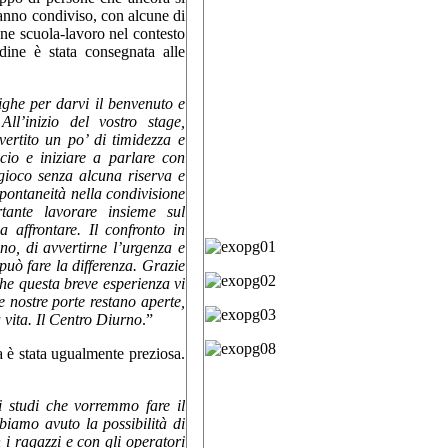
hanno condiviso, con alcune di
one scuola-lavoro nel contesto
dine è stata consegnata alle
ighe per darvi il benvenuto e
ll’inizio del vostro stage,
ertito un po’ di timidezza e
cio e iniziare a parlare con
 gioco senza alcuna riserva e
pontaneità nella condivisione
ante lavorare insieme sul
 affrontare. Il confronto in
o, di avvertirne l’urgenza e
può fare la differenza. Grazie
che questa breve esperienza vi
Le nostre porte restano aperte,
vita. Il Centro Diurno
.”
a è stata ugualmente preziosa.
i studi che vorremmo fare il
iamo avuto la possibilità di
 i ragazzi e con gli operatori