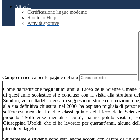
Attività
Certificazione lingue moderne
Sportello Help
Attività sportive
Campo di ricerca per le pagine del sito
Come da tradizione negli ultimi anni al Liceo delle Scienze Umane,
di quest’anno scolastico si è concluso con la visita alla struttura de
Sondrio, vera cittadella densa di suggestioni, storie ed emozioni, che,
alla sua definitiva chiusura, nel 2000, ha ospitato migliaia di person
sofferenza mentale. Le due classi quinte del Liceo delle Scien
progetto “Sofferenze mentali e cura”, hanno potuto visitare, so
Giuseppina Uboldi, che ci ha lavorato per quarant’anni, alcune delle
piccolo villaggio.
Studentesse e studenti sono stati anche accolti con calore da un gr