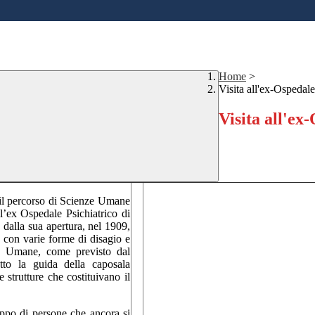
Home
>
Visita all'ex-Ospedale
Visita all'ex
 il percorso di Scienze Umane
ll’ex Ospedale Psichiatrico di
 dalla sua apertura, nel 1909,
e con varie forme di disagio e
ze Umane, come previsto dal
tto la guida della caposala
 strutture che costituivano il
uppo di persone che ancora si