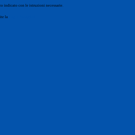
o indicato con le istruzioni necessarie.
ite la
Login Spaggiari