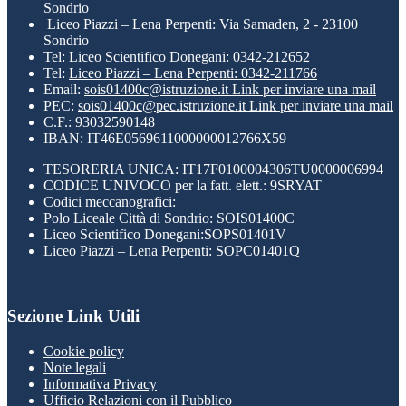
Sondrio
Liceo Piazzi – Lena Perpenti: Via Samaden, 2 - 23100
Sondrio
Tel:
Liceo Scientifico Donegani: 0342-212652
Tel:
Liceo Piazzi – Lena Perpenti: 0342-211766
Email:
sois01400c@istruzione.it
Link per inviare una mail
PEC:
sois01400c@pec.istruzione.it
Link per inviare una mail
C.F.: 93032590148
IBAN: IT46E0569611000000012766X59
TESORERIA UNICA: IT17F0100004306TU0000006994
CODICE UNIVOCO per la fatt. elett.: 9SRYAT
Codici meccanografici:
Polo Liceale Città di Sondrio: SOIS01400C
Liceo Scientifico Donegani:SOPS01401V
Liceo Piazzi – Lena Perpenti: SOPC01401Q
Sezione Link Utili
Cookie policy
Note legali
Informativa Privacy
Ufficio Relazioni con il Pubblico