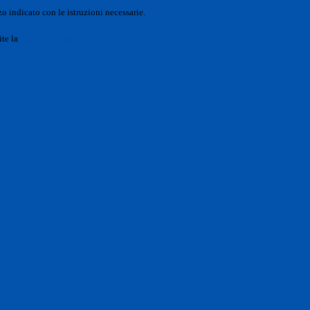
o indicato con le istruzioni necessarie.
ite la
Login Spaggiari