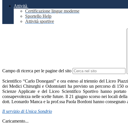
Attività
Certificazione lingue moderne
Sportello Help
Attività sportive
Campo di ricerca per le pagine del sito
Scientifico “Carlo Donegani” e ora esteso al triennio del Liceo Piazzi 
dei Medici Chirurghi e Odontoiatri ha previsto un percorso di 150 ore t
Scienze Applicate e del Liceo Scientifico Sportivo hanno portato
consapevolezza nelle scelte future. Il 21 giugno scorso nei locali de
dott. Leonardo Manca e la prof.ssa Paola Bordoni hanno consegnato all
Il servizio di Unica Sondrio
Caricamento...