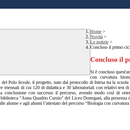
Home
>
Novità
>
Le notizie
>
Concluso il primo cic
Concluso il p
Si è concluso quest'an
con curvatura biome
del Polo liceale, il progetto, nato dal protocollo di Intesa tra la scuol
riennali di cui 120 di didattica e 30 laboratoriali con relativi test di 
 a conclusione con successo il percorso, avendo modo così di orien
lla biblioteca "Anna Quadrio Curzio" del Liceo Donegani, alla presenza d
e alunne e agli alunni l’attestato del percorso “Biologia con curvatur