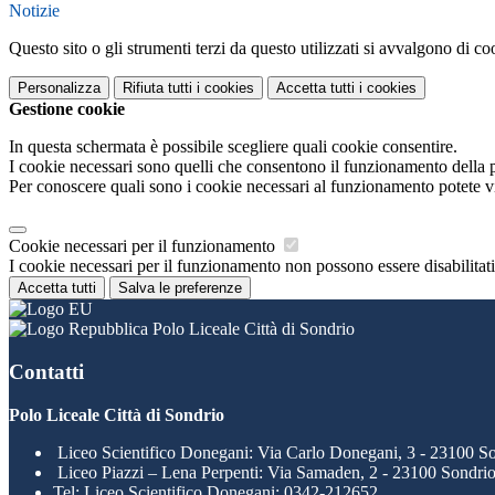
Notizie
Questo sito o gli strumenti terzi da questo utilizzati si avvalgono di coo
Personalizza
Rifiuta tutti
i cookies
Accetta tutti
i cookies
Gestione cookie
In questa schermata è possibile scegliere quali cookie consentire.
I cookie necessari sono quelli che consentono il funzionamento della pi
Per conoscere quali sono i cookie necessari al funzionamento potete v
Cookie necessari per il funzionamento
I cookie necessari per il funzionamento non possono essere disabilitati.
Accetta tutti
Salva le preferenze
Polo Liceale Città di Sondrio
Contatti
Polo Liceale Città di Sondrio
Liceo Scientifico Donegani: Via Carlo Donegani, 3 - 23100 S
Liceo Piazzi – Lena Perpenti: Via Samaden, 2 - 23100 Sondri
Tel:
Liceo Scientifico Donegani: 0342-212652