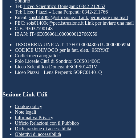
Sondrio
Tel:
Liceo Scientifico Donegani: 0342-212652
Tel:
Liceo Piazzi – Lena Perpenti: 0342-211766
Email:
sois01400c@istruzione.it
Link per inviare una mail
PEC:
sois01400c@pec.istruzione.it
Link per inviare una mail
C.F.: 93032590148
IBAN: IT46E0569611000000012766X59
TESORERIA UNICA: IT17F0100004306TU0000006994
CODICE UNIVOCO per la fatt. elett.: 9SRYAT
Codici meccanografici:
Polo Liceale Città di Sondrio: SOIS01400C
Liceo Scientifico Donegani:SOPS01401V
Liceo Piazzi – Lena Perpenti: SOPC01401Q
Sezione Link Utili
Cookie policy
Note legali
Informativa Privacy
Ufficio Relazioni con il Pubblico
Dichiarazione di accessibilità
Obiettivi di accessibilità