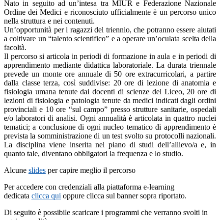
Nato in seguito ad un’intesa tra MIUR e Federazione Nazionale
Ordine dei Medici e riconosciuto ufficialmente è un percorso unico
nella struttura e nei contenuti.
Un’opportunità per i ragazzi del triennio, che potranno essere aiutati
a coltivare un “talento scientifico” e a operare un’oculata scelta della
facoltà.
Il percorso si articola in periodi di formazione in aula e in periodi di
apprendimento mediante didattica laboratoriale. La durata triennale
prevede un monte ore annuale di 50 ore extracurricolari, a partire
dalla classe terza, così suddivise: 20 ore di lezione di anatomia e
fisiologia umana tenute dai docenti di scienze del Liceo, 20 ore di
lezioni di fisiologia e patologia tenute da medici indicati dagli ordini
provinciali e 10 ore “sul campo” presso strutture sanitarie, ospedali
e/o laboratori di analisi. Ogni annualità è articolata in quattro nuclei
tematici; a conclusione di ogni nucleo tematico di apprendimento è
prevista la somministrazione di un test svolto su protocolli nazionali.
La disciplina viene inserita nel piano di studi dell’allievo/a e, in
quanto tale, diventano obbligatori la frequenza e lo studio.
Alcune
slides
per capire meglio il percorso
Per accedere con credenziali alla piattaforma e-learning
dedicata
clicca qui
oppure clicca sul banner sopra riportato.
Di seguito è possibile scaricare i programmi che verranno svolti in