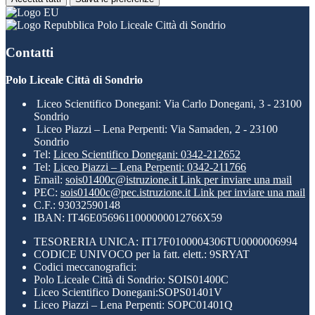
Polo Liceale Città di Sondrio
Contatti
Polo Liceale Città di Sondrio
Liceo Scientifico Donegani: Via Carlo Donegani, 3 - 23100
Sondrio
Liceo Piazzi – Lena Perpenti: Via Samaden, 2 - 23100
Sondrio
Tel:
Liceo Scientifico Donegani: 0342-212652
Tel:
Liceo Piazzi – Lena Perpenti: 0342-211766
Email:
sois01400c@istruzione.it
Link per inviare una mail
PEC:
sois01400c@pec.istruzione.it
Link per inviare una mail
C.F.: 93032590148
IBAN: IT46E0569611000000012766X59
TESORERIA UNICA: IT17F0100004306TU0000006994
CODICE UNIVOCO per la fatt. elett.: 9SRYAT
Codici meccanografici:
Polo Liceale Città di Sondrio: SOIS01400C
Liceo Scientifico Donegani:SOPS01401V
Liceo Piazzi – Lena Perpenti: SOPC01401Q