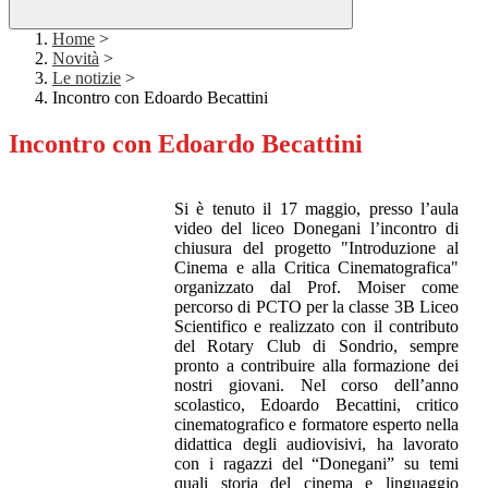
Home
>
Novità
>
Le notizie
>
Incontro con Edoardo Becattini
Incontro con Edoardo Becattini
Si è tenuto il 17 maggio, pr
esso l’au
la
video del liceo Donegani l’incontro di
chiusura del progetto "Introduzione al
Cinema e alla Critica Cinematografica"
organizzato dal Prof. Moiser co
me
percorso di PCTO per la classe 3B Liceo
Scientifico e realizzato con il contributo
del Rotary Club di Sondrio,
sempre
pronto a contribuire alla formazione dei
nostri giovani.
Nel corso dell’anno
scolastico, Edoardo Becattini, critico
cinematografico
e formatore esperto nella
didattica degli audiovisivi, ha lavorato
con i ragazzi del “Donegani” su temi
quali storia del cinema e linguaggio