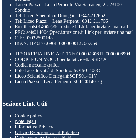
Liceo Piazzi – Lena Perpenti: Via Samaden, 2 - 23100
Sondrio
Tel:
Liceo Scientifico Donegani: 0342-212652
Tel:
Liceo Piazzi – Lena Perpenti: 0342-211766
Email:
sois01400c@istruzione.it
Link per inviare una mail
PEC:
sois01400c@pec.istruzione.it
Link per inviare una mail
C.F.: 93032590148
IBAN: IT46E0569611000000012766X59
TESORERIA UNICA: IT17F0100004306TU0000006994
CODICE UNIVOCO per la fatt. elett.: 9SRYAT
Codici meccanografici:
Polo Liceale Città di Sondrio: SOIS01400C
Liceo Scientifico Donegani:SOPS01401V
Liceo Piazzi – Lena Perpenti: SOPC01401Q
Sezione Link Utili
Cookie policy
Note legali
Informativa Privacy
Ufficio Relazioni con il Pubblico
Dichiarazione di accessibilità