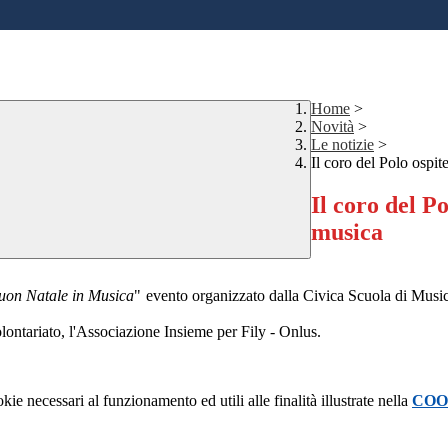
Home
>
Novità
>
Le notizie
>
Il coro del Polo ospit
Il coro del P
musica
uon Natale in Musica
" evento organizzato dalla Civica Scuola di Musi
ontariato, l'
Associazione Insieme per Fily - Onlus.
kie necessari al funzionamento ed utili alle finalità illustrate nella
COO