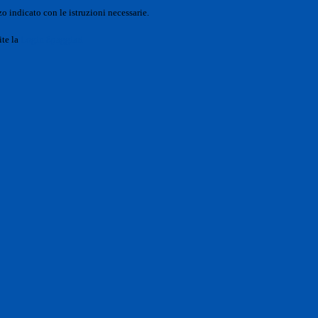
o indicato con le istruzioni necessarie.
ite la
Login Spaggiari