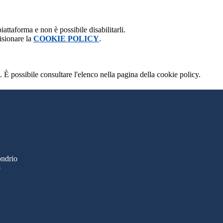
attaforma e non è possibile disabilitarli.
isionare la
COOKIE POLICY
.
 È possibile consultare l'elenco nella pagina della cookie policy.
ondrio
o