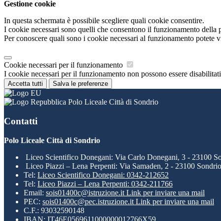
Gestione cookie
In questa schermata è possibile scegliere quali cookie consentire.
I cookie necessari sono quelli che consentono il funzionamento della pi
Per conoscere quali sono i cookie necessari al funzionamento potete v
Cookie necessari per il funzionamento
I cookie necessari per il funzionamento non possono essere disabilitati.
Accetta tutti
Salva le preferenze
Polo Liceale Città di Sondrio
Contatti
Polo Liceale Città di Sondrio
Liceo Scientifico Donegani: Via Carlo Donegani, 3 - 23100 S
Liceo Piazzi – Lena Perpenti: Via Samaden, 2 - 23100 Sondri
Tel:
Liceo Scientifico Donegani: 0342-212652
Tel:
Liceo Piazzi – Lena Perpenti: 0342-211766
Email:
sois01400c@istruzione.it
Link per inviare una mail
PEC:
sois01400c@pec.istruzione.it
Link per inviare una mail
C.F.: 93032590148
IBAN: IT46E0569611000000012766X59