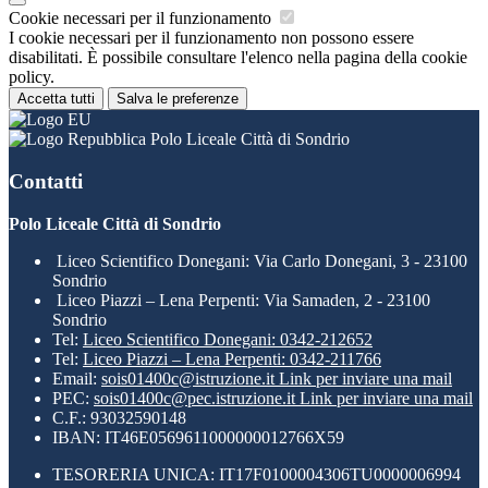
Cookie necessari per il funzionamento
I cookie necessari per il funzionamento non possono essere
disabilitati. È possibile consultare l'elenco nella pagina della cookie
policy.
Accetta tutti
Salva le preferenze
Polo Liceale Città di Sondrio
Contatti
Polo Liceale Città di Sondrio
Liceo Scientifico Donegani: Via Carlo Donegani, 3 - 23100
Sondrio
Liceo Piazzi – Lena Perpenti: Via Samaden, 2 - 23100
Sondrio
Tel:
Liceo Scientifico Donegani: 0342-212652
Tel:
Liceo Piazzi – Lena Perpenti: 0342-211766
Email:
sois01400c@istruzione.it
Link per inviare una mail
PEC:
sois01400c@pec.istruzione.it
Link per inviare una mail
C.F.: 93032590148
IBAN: IT46E0569611000000012766X59
TESORERIA UNICA: IT17F0100004306TU0000006994