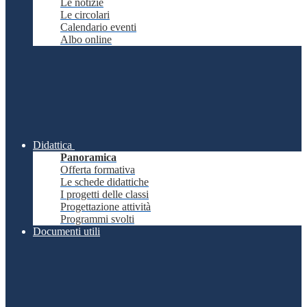
Le notizie
Le circolari
Calendario eventi
Albo online
Didattica
Panoramica
Offerta formativa
Le schede didattiche
I progetti delle classi
Progettazione attività
Programmi svolti
Documenti utili