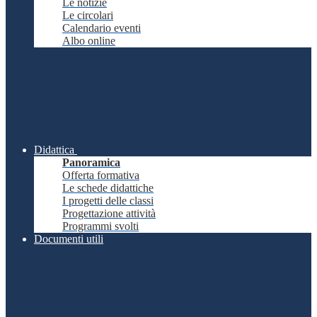
Le notizie
Le circolari
Calendario eventi
Albo online
Didattica
Panoramica
Offerta formativa
Le schede didattiche
I progetti delle classi
Progettazione attività
Programmi svolti
Documenti utili