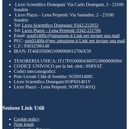
Liceo Scientifico Donegani: Via Carlo Donegani, 3 - 23100
Sondrio
Liceo Piazzi – Lena Perpenti: Via Samaden, 2 - 23100
Sondrio
Tel:
Liceo Scientifico Donegani: 0342-212652
Tel:
Liceo Piazzi – Lena Perpenti: 0342-211766
Email:
sois01400c@istruzione.it
Link per inviare una mail
PEC:
sois01400c@pec.istruzione.it
Link per inviare una mail
C.F.: 93032590148
IBAN: IT46E0569611000000012766X59
TESORERIA UNICA: IT17F0100004306TU0000006994
CODICE UNIVOCO per la fatt. elett.: 9SRYAT
Codici meccanografici:
Polo Liceale Città di Sondrio: SOIS01400C
Liceo Scientifico Donegani:SOPS01401V
Liceo Piazzi – Lena Perpenti: SOPC01401Q
Sezione Link Utili
Cookie policy
Note legali