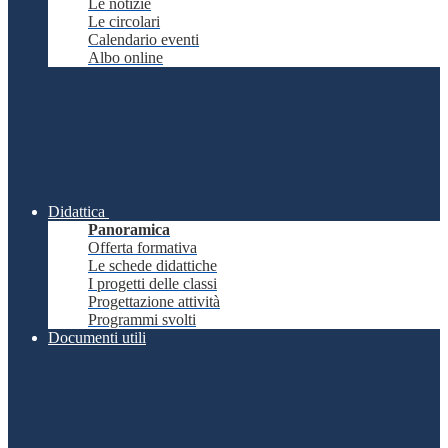
Le notizie
Le circolari
Calendario eventi
Albo online
Didattica
Panoramica
Offerta formativa
Le schede didattiche
I progetti delle classi
Progettazione attività
Programmi svolti
Documenti utili