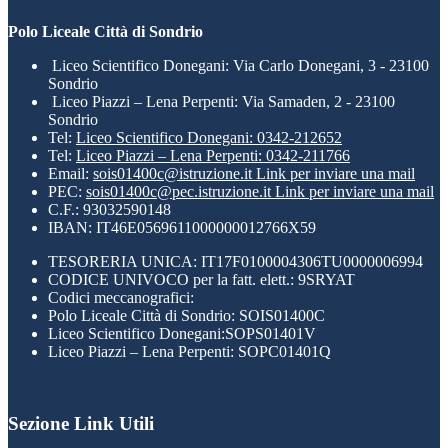
Polo Liceale Città di Sondrio
Liceo Scientifico Donegani: Via Carlo Donegani, 3 - 23100
Sondrio
Liceo Piazzi – Lena Perpenti: Via Samaden, 2 - 23100
Sondrio
Tel:
Liceo Scientifico Donegani: 0342-212652
Tel:
Liceo Piazzi – Lena Perpenti: 0342-211766
Email:
sois01400c@istruzione.it
Link per inviare una mail
PEC:
sois01400c@pec.istruzione.it
Link per inviare una mail
C.F.: 93032590148
IBAN: IT46E0569611000000012766X59
TESORERIA UNICA: IT17F0100004306TU0000006994
CODICE UNIVOCO per la fatt. elett.: 9SRYAT
Codici meccanografici:
Polo Liceale Città di Sondrio: SOIS01400C
Liceo Scientifico Donegani:SOPS01401V
Liceo Piazzi – Lena Perpenti: SOPC01401Q
Sezione Link Utili