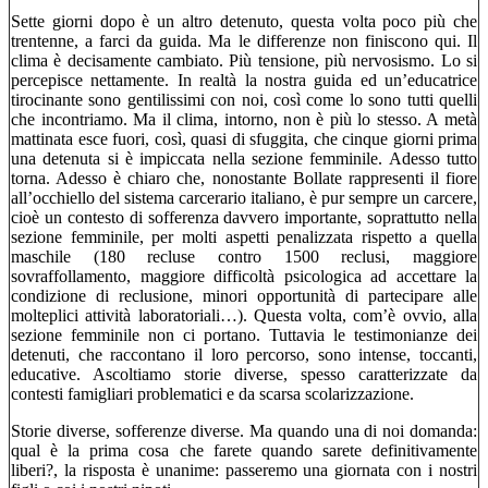
Sette giorni dopo è un altro detenuto, questa volta poco più che
trentenne, a farci da guida. Ma le differenze non finiscono qui. Il
clima è decisamente cambiato. Più tensione, più nervosismo. Lo si
percepisce nettamente. In realtà la nostra guida ed un’educatrice
tirocinante sono gentilissimi con noi, così come lo sono tutti quelli
che incontriamo. Ma il clima, intorno, non è più lo stesso. A metà
mattinata esce fuori, così, quasi di sfuggita, che cinque giorni prima
una detenuta si è impiccata nella sezione femminile. Adesso tutto
torna. Adesso è chiaro che, nonostante Bollate rappresenti il fiore
all’occhiello del sistema carcerario italiano, è pur sempre un carcere,
cioè un contesto di sofferenza davvero importante, soprattutto nella
sezione femminile, per molti aspetti penalizzata rispetto a quella
maschile (180 recluse contro 1500 reclusi, maggiore
sovraffollamento, maggiore difficoltà psicologica ad accettare la
condizione di reclusione, minori opportunità di partecipare alle
molteplici attività laboratoriali…). Questa volta, com’è ovvio, alla
sezione femminile non ci portano. Tuttavia le testimonianze dei
detenuti, che raccontano il loro percorso, sono intense, toccanti,
educative. Ascoltiamo storie diverse, spesso caratterizzate da
contesti famigliari problematici e da scarsa scolarizzazione.
Storie diverse, sofferenze diverse. Ma quando una di noi domanda:
qual è la prima cosa che farete quando sarete definitivamente
liberi?, la risposta è unanime: passeremo una giornata con i nostri