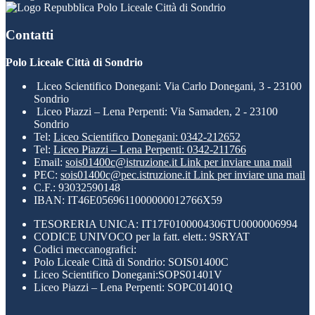
Polo Liceale Città di Sondrio
Contatti
Polo Liceale Città di Sondrio
Liceo Scientifico Donegani: Via Carlo Donegani, 3 - 23100
Sondrio
Liceo Piazzi – Lena Perpenti: Via Samaden, 2 - 23100
Sondrio
Tel:
Liceo Scientifico Donegani: 0342-212652
Tel:
Liceo Piazzi – Lena Perpenti: 0342-211766
Email:
sois01400c@istruzione.it
Link per inviare una mail
PEC:
sois01400c@pec.istruzione.it
Link per inviare una mail
C.F.: 93032590148
IBAN: IT46E0569611000000012766X59
TESORERIA UNICA: IT17F0100004306TU0000006994
CODICE UNIVOCO per la fatt. elett.: 9SRYAT
Codici meccanografici:
Polo Liceale Città di Sondrio: SOIS01400C
Liceo Scientifico Donegani:SOPS01401V
Liceo Piazzi – Lena Perpenti: SOPC01401Q