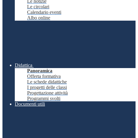
Le notizie
Le circolari
Calendario eventi
Albo online
Didattica
Panoramica
Offerta formativa
Le schede didattiche
I progetti delle classi
Progettazione attività
Programmi svolti
Documenti utili