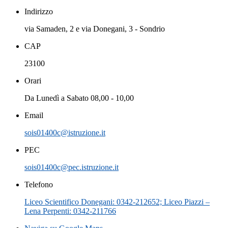
Indirizzo
via Samaden, 2 e via Donegani, 3 - Sondrio
CAP
23100
Orari
Da Lunedì a Sabato 08,00 - 10,00
Email
sois01400c@istruzione.it
PEC
sois01400c@pec.istruzione.it
Telefono
Liceo Scientifico Donegani: 0342-212652; Liceo Piazzi –
Lena Perpenti: 0342-211766