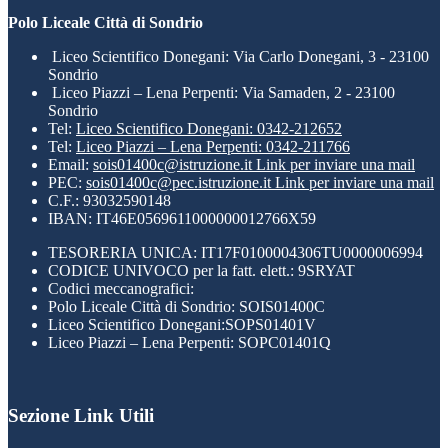
Polo Liceale Città di Sondrio
Liceo Scientifico Donegani: Via Carlo Donegani, 3 - 23100
Sondrio
Liceo Piazzi – Lena Perpenti: Via Samaden, 2 - 23100
Sondrio
Tel:
Liceo Scientifico Donegani: 0342-212652
Tel:
Liceo Piazzi – Lena Perpenti: 0342-211766
Email:
sois01400c@istruzione.it
Link per inviare una mail
PEC:
sois01400c@pec.istruzione.it
Link per inviare una mail
C.F.: 93032590148
IBAN: IT46E0569611000000012766X59
TESORERIA UNICA: IT17F0100004306TU0000006994
CODICE UNIVOCO per la fatt. elett.: 9SRYAT
Codici meccanografici:
Polo Liceale Città di Sondrio: SOIS01400C
Liceo Scientifico Donegani:SOPS01401V
Liceo Piazzi – Lena Perpenti: SOPC01401Q
Sezione Link Utili